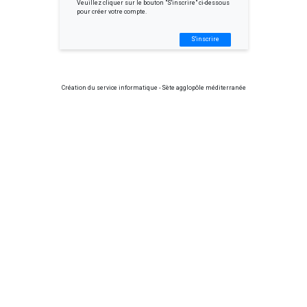
Veuillez cliquer sur le bouton "S'inscrire" ci-dessous
pour créer votre compte.
S'inscrire
Création du service informatique - Sète agglopôle méditerranée